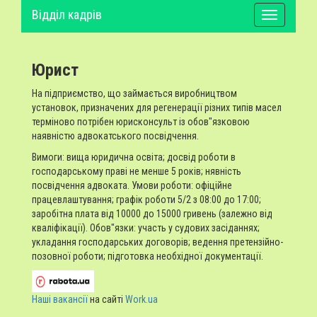
Відділ кадрів
Юрист
На підприємство, що займається виробництвом
установок, призначених для регенерації різних типів масел
терміново потрібен юрисконсульт із обов"язковою
наявністю адвокатського посвідчення.
Вимоги: вища юридична освіта; досвід роботи в
господарському праві не менше 5 років; нявність
посвідчення адвоката. Умови роботи: офіційне
працевлаштування; графік роботи 5/2 з 08:00 до 17:00;
заробітна плата від 10000 до 15000 гривень (залежно від
кваліфікації). Обов"язки: участь у судових засіданнях;
укладання господарських договорів; ведення претензійно-
позовної роботи; підготовка необхідної документації.
Наші вакансії
на сайті
Work.ua